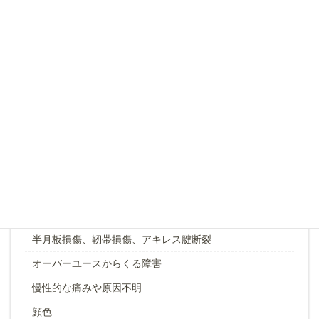
スポーツ障害による痛みの解消や関節可動域
あらゆるの臓器の機能障害
めまい・てんかん・耳鳴り・難聴など
不眠・更年期障害・うつ病・自律神経失調症など
不妊治療による妊娠確率の向上
ジストニア・線維筋痛症・リウマチ・パーキンソン症候
群など
怪我による外傷や打撲
筋肉痛、肉離れなど筋肉の障害
脱臼、関節の痛みなど関節可動域の障害
半月板損傷、靭帯損傷、アキレス腱断裂
オーバーユースからくる障害
慢性的な痛みや原因不明
顔色