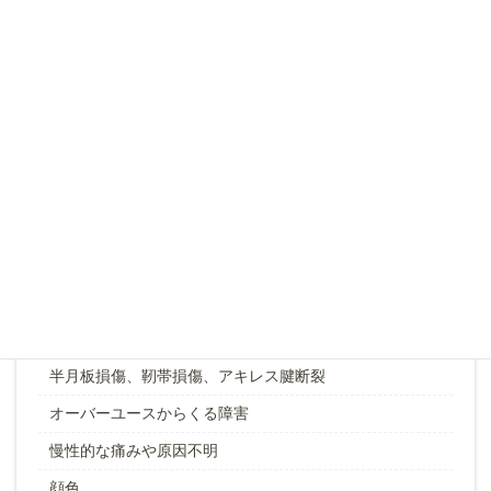
スポーツ障害による痛みの解消や関節可動域
あらゆるの臓器の機能障害
めまい・てんかん・耳鳴り・難聴など
不眠・更年期障害・うつ病・自律神経失調症など
不妊治療による妊娠確率の向上
ジストニア・線維筋痛症・リウマチ・パーキンソン症候
群など
怪我による外傷や打撲
筋肉痛、肉離れなど筋肉の障害
脱臼、関節の痛みなど関節可動域の障害
半月板損傷、靭帯損傷、アキレス腱断裂
オーバーユースからくる障害
慢性的な痛みや原因不明
顔色